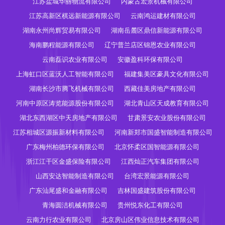
江苏盐城华丽物流有限公司
内蒙古宏景机械有限公司
江苏高新区棋远新能源有限公司
云南鸿运建材有限公司
湖南永州尚辉贸易有限公司
湖南岳麓区鼎信新能源有限公司
海南鹏程能源有限公司
辽宁普兰店区锦恩农业有限公司
云南磊识农业有限公司
安徽盈科环保有限公司
上海虹口区蓝沃人工智能有限公司
福建集美区豪具文化有限公司
湖南长沙市腾飞机械有限公司
西藏佳美房地产有限公司
河南中原区涛览能源股份有限公司
湖北青山区天成教育有限公司
湖北东西湖区中天房地产有限公司
甘肃景安农业股份有限公司
江苏相城区源振新材料有限公司
河南新郑市国盛智能制造有限公司
广东梅州柏德环保有限公司
北京怀柔区国智能源有限公司
浙江江干区金盛保险有限公司
江西灿正汽车集团有限公司
山西安达智能制造有限公司
台湾宏景能源有限公司
广东汕尾盛和金融有限公司
吉林国盛建筑股份有限公司
青海圆洁机械有限公司
贵州悦东化工有限公司
云南力行农业有限公司
北京房山区伟业信息技术有限公司